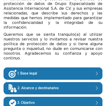
protección de datos de Grupo Especializado de
Asistencia Internacional S.A. de C.V. y sus empresas
relacionadas, que describe sus derechos y las
medidas que hemos implementado para garantizar
la confidencialidad y la integridad de su
información.
Queremos que se sienta tranquilo(a) al utilizar
nuestros servicios y lo invitamos a revisar nuestra
política de protección de datos y si tiene alguna
pregunta o inquietud, no dude en comunicarse con
nosotros. Agradecemos su confianza y apoyo
continuo.
1. Base legal
Grupo Especializado de Asistencia
2. Alcance y destinatarios
Internacional S.A. de C.V. y sus empresas
relacionadas(1) (en adelante GEA
Internacional) reconoce la importancia de la
La presente política se aplica a todos los Datos
3. Objetivo
seguridad, privacidad y confidencialidad de la
Personales obtenidos a través de los