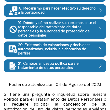
capacidad del Titular a acceder a los beneficios
tecnológicas. La deshabilitación de cookies
prestarle nuestros servicios de forma ágil y
Para hacerlo es necesario que nos notifique a
Informar a través de mensajes cortos,
que se recolecte información como: número de
caso de que sea necesario para cumplir con
de servicios que, de otra manera, hubiera
podría afectar la posibilidad de nuestros
adecuada. En caso de contar con elementos
través del correo electrónico
El Titular de datos personales tiene derecho de
mensajería instantánea, correos electrónicos,
cuenta bancaria, tipo de cuenta o tarjeta,
obligaciones o requerimientos provenientes de
18. Mecanismo para hacer efectivo su derecho
tenido derecho a recibir de GEA Internacional.
clientes o usuarios a acceder y utilizar nuestras
objetivos que demuestren que la información
protecciondedatos@solucion24-7.com.ec,
solicitar a GEA Internacional el acceso,
mensajes o publicaciones (posts) enviados o
número de tarjeta de crédito, nombre de la
a la portabilidad
autoridad competente.
páginas web o plataformas o aplicaciones
proporcionada es inexacta se procederá a la
dejando constancia de su revocatoria a su
rectificación, actualización, eliminación,
hechos a través de plataformas de redes
entidad financiera con la que se mantiene la
A medios de cobro (Instituciones bancarias)
tecnológicas, o podrían afectar negativamente
actualización, rectificación y/o eliminación
consentimiento para el tratamiento de sus
suspensión y oposición de datos personales
sociales como, por ejemplo, Facebook, Twitter,
El Titular de datos personales tiene derecho de
cuenta bancaria o tarjeta de crédito.
para poder gestionar los procesos de cobro de
19. Dónde y cómo realizar sus reclamos ante el
su experiencia de uso de dichas plataformas. El
correspondiente. La eventual provisión por
Datos Personales.
conforme a lo dispuesto en la Ley, enviando un
Instagram, TikTok, etc., sobre los beneficios a
solicitar a GEA Internacional la portabilidad
Datos sensibles:
responsable del tratamiento de datos
GEA Internacional limita la
las tarifas convenidas por los servicios que
uso de cookies por parte de nuestros clientes
parte de un Titular de datos personales
correo electrónico a
personales y la autoridad de protección de
los que clientes o usuarios se hubieren hecho
conforme a lo dispuesto en la Ley, enviando un
recolección de este tipo de información
brinda GEA Internacional.
estará sujeto a los mismos estándares de
erróneos o inexactos podría producir las
datos personales
protecciondedatos@solucion24-7.com.ec donde
acreedores por la adquisición de servicios de
correo electrónico a
personal a aquellos escenarios en que sea
seguridad, privacidad y confidencialidad a los
mismas consecuencias detalladas en el
nuestro personal atenderá su solicitud.
asistencias, o de servicios de terceros clientes
protecciondedatos@solucion24-7.com.ec donde
estrictamente necesaria su obtención y/o
De necesitar más información sobre la forma
que están sujetos todos los datos personales
apartado 14 de esta política.
20. Existencia de valoraciones y decisiones
del centro de contacto (contact center), así
nuestro personal atenderá su solicitud.
tratamiento, y cuando el Titular haya dado su
en que se tratan sus datos personales,
automatizadas, incluida la elaboración de
de los destinatarios de esta política de
como comunicar otro tipo de información
consentimiento explícito. Por lo tanto, puede
perfiles
contáctenos a través de nuestra información
tratamiento de datos personales.
comercial, legal, de servicios, de productos, o
ser que recolectemos datos sensibles como:
de contacto detallada en el apartado 11 de la
de cualquier otra índole.
datos relativos al estado de salud, valoraciones
El Titular tiene derecho a no ser objeto de
presente política.
21. Cambios a nuestra política para el
Elaborar informes de resultados de gestión
y/o autorizaciones médicas, actas de defunción,
decisiones basadas únicamente o parcialmente
tratamiento de datos personales
En caso de no tener respuesta, le informamos
para presentación a aliados estratégicos o
etc.
en valoraciones automatizadas, puede solicitar
que tiene el derecho de acudir ante la
clientes de GEA Internacional.
Otro tipo de datos:
Puede ser que se
no ser objeto de este tratamiento enviando un
Podremos modificar o actualizar esta Política
Autoridad de Protección de Datos Personales
recolecte información como el historial de los
correo electrónico a
En el caso de Datos Personales de
para el Tratamiento de Datos Personales
para hacer valer cualquier inconformidad
Fecha de actualización: 04 de Agosto del 2023
servicios de asistencias brindados, consultas,
protecciondedatos@solucion24-7.com.ec donde
proveedores:
cuando sea necesario, ya sea para efectos de
relacionada con su derecho a la protección de
quejas y/o reclamos, nivel de satisfacción de los
nuestro personal atenderá su solicitud.
actualizarla o adaptarla a nuevas prácticas que
Concretar, mantener, administrar o terminar
Si tiene una pregunta o inquietud sobre nuestra
datos personales
servicios de asistencias, direcciones IP,
se desarrollen en materia de protección de
los contratos celebrados con proveedores,
Política para el Tratamiento de Datos Personales o
información recolectada a través de cookies
datos personales o a nuevos requerimientos
sean estos personas naturales o jurídicas.
si requiere solicitar la cancelación de su
propios o de terceros, entre otros.
que surjan de cambios en la normativa
Registrar los datos personales de
autorización de uso de datos personales enviénos